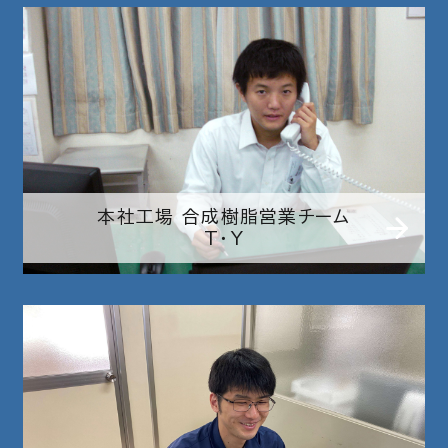
本社工場 合成樹脂営業チーム
T・Y